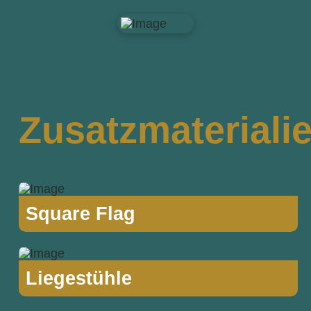
Zusatzmateriali
Square Flag
Liegestühle